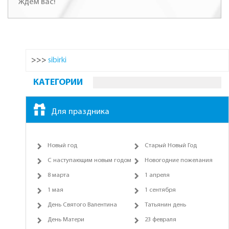
ждем вас!
>>>
sibirki
КАТЕГОРИИ
Для праздника
Новый год
Старый Новый Год
С наступающим новым годом
Новогодние пожелания
8 марта
1 апреля
1 мая
1 сентября
День Святого Валентина
Татьянин день
День Матери
23 февраля