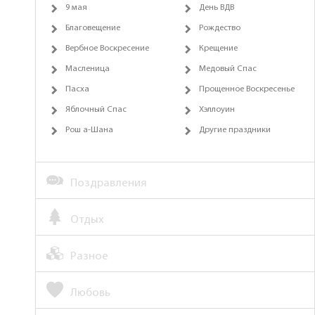
9 мая
День ВДВ
Благовещение
Рождество
Вербное Воскресение
Крещение
Масленица
Медовый Спас
Пасха
Прощенное Воскресенье
Яблочный Спас
Хэллоуин
Рош а-Шана
Другие праздники
Поздравления
Отдых
Разное
Любовь