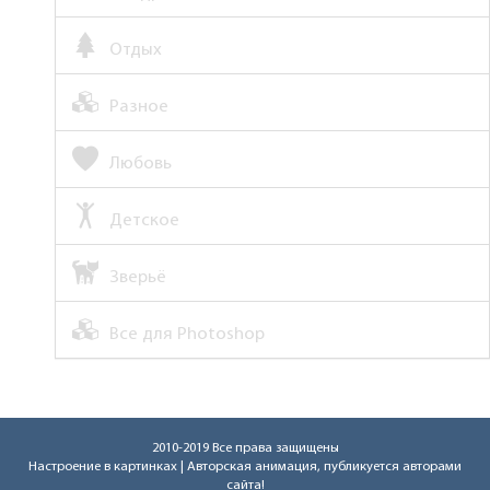
Отдых
Разное
Любовь
Детское
Зверьё
Все для Photoshop
2010-2019 Все права защищены
Настроение в картинках
| Авторская анимация, публикуется авторами
сайта!