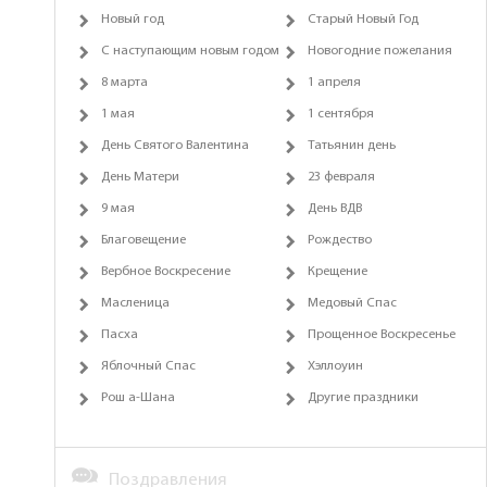
Новый год
Старый Новый Год
С наступающим новым годом
Новогодние пожелания
8 марта
1 апреля
1 мая
1 сентября
День Святого Валентина
Татьянин день
День Матери
23 февраля
9 мая
День ВДВ
Благовещение
Рождество
Вербное Воскресение
Крещение
Масленица
Медовый Спас
Пасха
Прощенное Воскресенье
Яблочный Спас
Хэллоуин
Рош а-Шана
Другие праздники
Поздравления