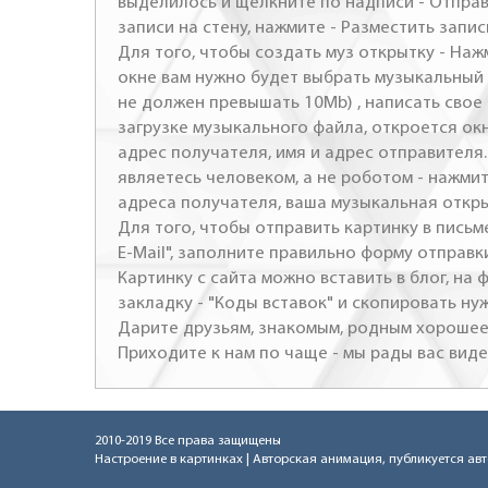
выделилось и щелкните по надписи - Отправ
записи на стену, нажмите - Разместить запись
Для того, чтобы создать муз открытку - Наж
окне вам нужно будет выбрать музыкальный 
не должен превышать 10Mb) , написать свое 
загрузке музыкального файла, откроется ок
адрес получателя, имя и адрес отправителя.
являетесь человеком, а не роботом - нажми
адреса получателя, ваша музыкальная откр
Для того, чтобы отправить картинку в письме
E-Mail", заполните правильно форму отправк
Картинку с сайта можно вставить в блог, на
закладку - "Коды вставок" и скопировать ну
Дарите друзьям, знакомым, родным хорошее 
Приходите к нам по чаще - мы рады вас виде
2010-2019 Все права защищены
Настроение в картинках
| Авторская анимация, публикуется ав