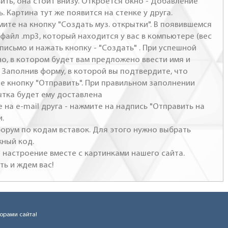
ить, она стоит внизу. Откроется окно - Добавление
. Картина тут же появится на стенке у друга.
мите на кнопку "Создать муз. открытки". В появившемся
файл .mp3, который находится у вас в компьютере (вес
письмо и нажать кнопку - "Создать" . При успешной
но, в котором будет вам предложено ввести имя и
 Заполнив форму, в которой вы подтвердите, что
те кнопку "Отправить". При правильном заполнении
ытка будет ему доставлена
 на e-mail друга - нажмите на надпись "Отправить на
и.
 форум по кодам вставок. Для этого нужно выбрать
жный код.
настроение вместе с картинками нашего сайта.
ть и ждем вас!
торами сайта!