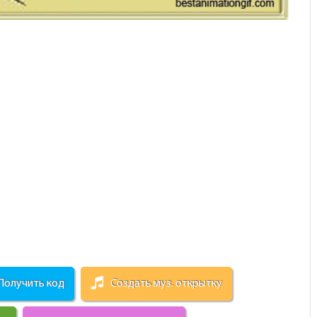
Получить код
Создать муз. открытку