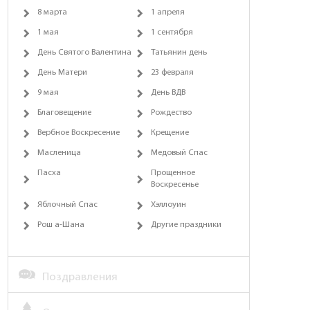
8 марта
1 апреля
1 мая
1 сентября
День Святого Валентина
Татьянин день
День Матери
23 февраля
9 мая
День ВДВ
Благовещение
Рождество
Вербное Воскресение
Крещение
Масленица
Медовый Спас
Пасха
Прощенное
Воскресенье
Яблочный Спас
Хэллоуин
Рош а-Шана
Другие праздники
Поздравления