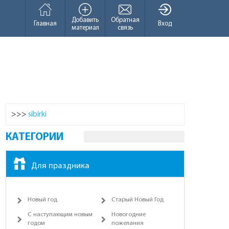
Добавить
Обратная
Главная
Вход
материал
связь
>>>
sibirki
КАТЕГОРИИ
Для праздника
Новый год
Старый Новый Год
С наступающим новым
Новогодние
годом
пожелания