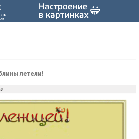
тать
ом
блины летели!
аз