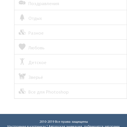
Поздравления
Отдых
Разное
Любовь
Детское
Зверьё
Все для Photoshop
2010-2019 Все права защищены
Настроение в картинках
| Авторская анимация, публикуется авторами