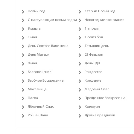
Новый год
Старый Новый Год
С наступающим новым годом
Новогодние пожелания
8 марта
1 апреля
1 мая
1 сентября
День Святого Валентина
Татьянин день
День Матери
23 февраля
9 мая
День ВДВ
Благовещение
Рождество
Вербное Воскресение
Крещение
Масленица
Медовый Спас
Пасха
Прощенное Воскресенье
Яблочный Спас
Хэллоуин
Рош а-Шана
Другие праздники