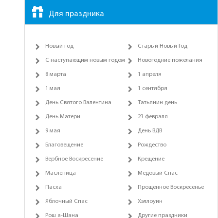
Для праздника
Новый год
Старый Новый Год
С наступающим новым годом
Новогодние пожелания
8 марта
1 апреля
1 мая
1 сентября
День Святого Валентина
Татьянин день
День Матери
23 февраля
9 мая
День ВДВ
Благовещение
Рождество
Вербное Воскресение
Крещение
Масленица
Медовый Спас
Пасха
Прощенное Воскресенье
Яблочный Спас
Хэллоуин
Рош а-Шана
Другие праздники