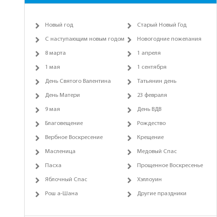
Новый год
Старый Новый Год
С наступающим новым годом
Новогодние пожелания
8 марта
1 апреля
1 мая
1 сентября
День Святого Валентина
Татьянин день
День Матери
23 февраля
9 мая
День ВДВ
Благовещение
Рождество
Вербное Воскресение
Крещение
Масленица
Медовый Спас
Пасха
Прощенное Воскресенье
Яблочный Спас
Хэллоуин
Рош а-Шана
Другие праздники