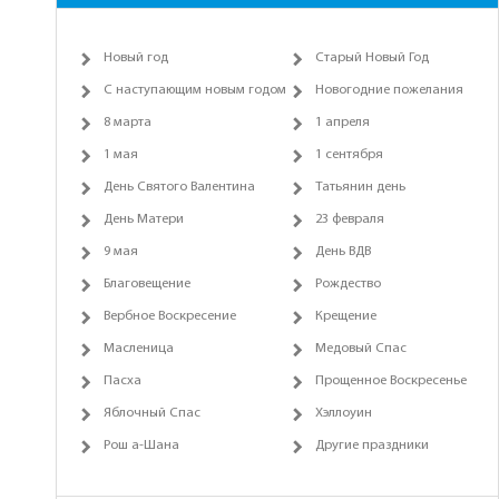
Новый год
Старый Новый Год
С наступающим новым годом
Новогодние пожелания
8 марта
1 апреля
1 мая
1 сентября
День Святого Валентина
Татьянин день
День Матери
23 февраля
9 мая
День ВДВ
Благовещение
Рождество
Вербное Воскресение
Крещение
Масленица
Медовый Спас
Пасха
Прощенное Воскресенье
Яблочный Спас
Хэллоуин
Рош а-Шана
Другие праздники