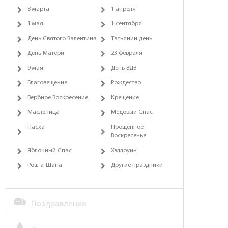
8 марта
1 апреля
1 мая
1 сентября
День Святого Валентина
Татьянин день
День Матери
23 февраля
9 мая
День ВДВ
Благовещение
Рождество
Вербное Воскресение
Крещение
Масленица
Медовый Спас
Пасха
Прощенное
Воскресенье
Яблочный Спас
Хэллоуин
Рош а-Шана
Другие праздники
Поздравления