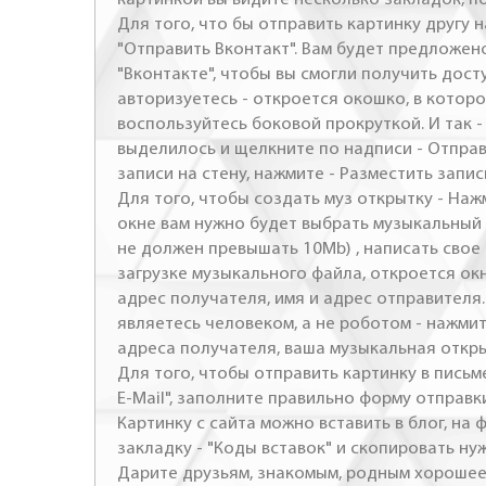
Для того, что бы отправить картинку другу н
"Отправить Вконтакт". Вам будет предложен
"Вконтакте", чтобы вы смогли получить досту
авторизуетесь - откроется окошко, в которо
воспользуйтесь боковой прокруткой. И так 
выделилось и щелкните по надписи - Отправ
записи на стену, нажмите - Разместить запись
Для того, чтобы создать муз открытку - Наж
окне вам нужно будет выбрать музыкальный 
не должен превышать 10Mb) , написать свое 
загрузке музыкального файла, откроется ок
адрес получателя, имя и адрес отправителя.
являетесь человеком, а не роботом - нажми
адреса получателя, ваша музыкальная откр
Для того, чтобы отправить картинку в письме
E-Mail", заполните правильно форму отправк
Картинку с сайта можно вставить в блог, на
закладку - "Коды вставок" и скопировать ну
Дарите друзьям, знакомым, родным хорошее 