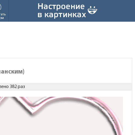
тать
ом
панским)
ено 382 раз