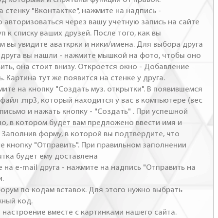
а стенку "Вконтактке", нажмите на надпись -
о авторизоваться через вашу учетную запись на сайте
п к списку ваших друзей. После того, как вы
м вы увидите аваткрки и ники/имена. Для выбора друга
- друга вы нашли - нажмите мышкой на фото, чтобы оно
ить, она стоит внизу. Откроется окно - Добавление
. Картина тут же появится на стенке у друга.
мите на кнопку "Создать муз. открытки". В появившемся
файл .mp3, который находится у вас в компьютере (вес
письмо и нажать кнопку - "Создать" . При успешной
но, в котором будет вам предложено ввести имя и
 Заполнив форму, в которой вы подтвердите, что
те кнопку "Отправить". При правильном заполнении
ытка будет ему доставлена
 на e-mail друга - нажмите на надпись "Отправить на
и.
 форум по кодам вставок. Для этого нужно выбрать
жный код.
настроение вместе с картинками нашего сайта.