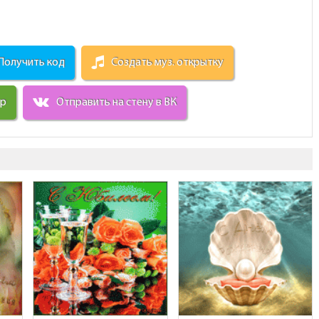
Получить код
Создать муз. открытку
ир
Отправить на стену в ВК