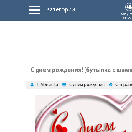
Категории
Хочу с
автор
С днем рождения! (бутылка с шам
T-Abissinka
С днем рождения
Отправл