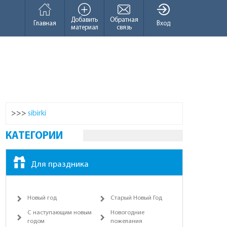
Добавить
Обратная
Главная
Вход
материал
связь
>>>
sibirki
КАТЕГОРИИ
Для праздника
Новый год
Старый Новый Год
С наступающим новым
Новогодние
годом
пожелания