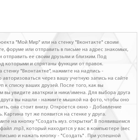
оекта "Мой Мир" или на стенку "Вконтакте" своим
ге, форуме или отправить в письме на адрес знакомых,
и отправить ее своим друзьям и близким. Под
од которыми и спрятаны функции от правок.
а стенку "Вконтактке", нажмите на надпись -
о авторизоваться через вашу учетную запись на сайте
п к списку ваших друзей. После того, как вы
м вы увидите аваткрки и ники/имена. Для выбора друга
- друга вы нашли - нажмите мышкой на фото, чтобы оно
ить, она стоит внизу. Откроется окно - Добавление
. Картина тут же появится на стенке у друга.
мите на кнопку "Создать муз. открытки". В появившемся
файл .mp3, который находится у вас в компьютере (вес
письмо и нажать кнопку - "Создать" . При успешной