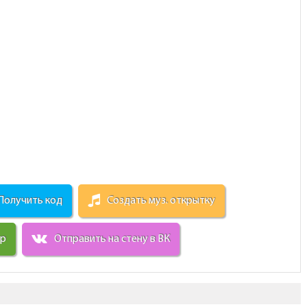
Получить код
Создать муз. открытку
ир
Отправить на стену в ВК