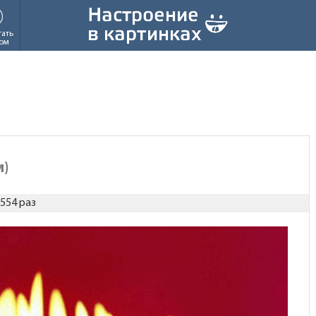
тать
ом
и)
554 раз