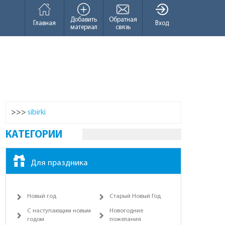
Добавить
Обратная
Главная
Вход
материал
связь
>>>
sibirki
КАТЕГОРИИ
Для праздника
Новый год
Старый Новый Год
С наступающим новым
Новогодние
годом
пожелания