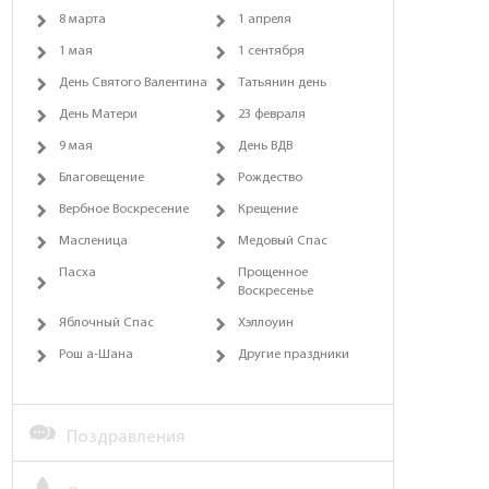
8 марта
1 апреля
1 мая
1 сентября
День Святого Валентина
Татьянин день
День Матери
23 февраля
9 мая
День ВДВ
Благовещение
Рождество
Вербное Воскресение
Крещение
Масленица
Медовый Спас
Пасха
Прощенное
Воскресенье
Яблочный Спас
Хэллоуин
Рош а-Шана
Другие праздники
Поздравления