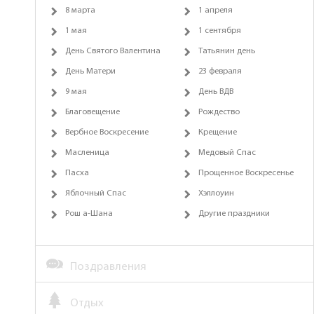
8 марта
1 апреля
1 мая
1 сентября
День Святого Валентина
Татьянин день
День Матери
23 февраля
9 мая
День ВДВ
Благовещение
Рождество
Вербное Воскресение
Крещение
Масленица
Медовый Спас
Пасха
Прощенное Воскресенье
Яблочный Спас
Хэллоуин
Рош а-Шана
Другие праздники
Поздравления
Отдых