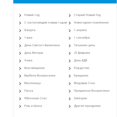
Новый год
Старый Новый Год
С наступающим новым годом
Новогодние пожелания
8 марта
1 апреля
1 мая
1 сентября
День Святого Валентина
Татьянин день
День Матери
23 февраля
9 мая
День ВДВ
Благовещение
Рождество
Вербное Воскресение
Крещение
Масленица
Медовый Спас
Пасха
Прощенное Воскресенье
Яблочный Спас
Хэллоуин
Рош а-Шана
Другие праздники