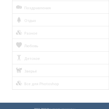
Поздравления
Отдых
Разное
Любовь
Детское
Зверьё
Все для Photoshop