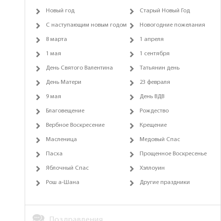
Новый год
Старый Новый Год
С наступающим новым годом
Новогодние пожелания
8 марта
1 апреля
1 мая
1 сентября
День Святого Валентина
Татьянин день
День Матери
23 февраля
9 мая
День ВДВ
Благовещение
Рождество
Вербное Воскресение
Крещение
Масленица
Медовый Спас
Пасха
Прощенное Воскресенье
Яблочный Спас
Хэллоуин
Рош а-Шана
Другие праздники
Поздравления