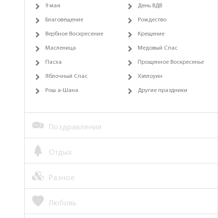
9 мая
День ВДВ
Благовещение
Рождество
Вербное Воскресение
Крещение
Масленица
Медовый Спас
Пасха
Прощенное Воскресенье
Яблочный Спас
Хэллоуин
Рош а-Шана
Другие праздники
Поздравления
Отдых
Разное
Любовь