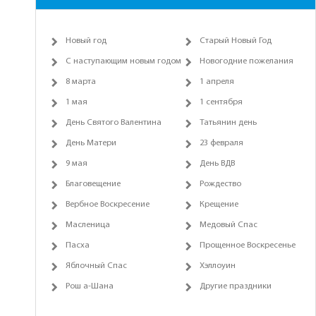
Новый год
Старый Новый Год
С наступающим новым годом
Новогодние пожелания
8 марта
1 апреля
1 мая
1 сентября
День Святого Валентина
Татьянин день
День Матери
23 февраля
9 мая
День ВДВ
Благовещение
Рождество
Вербное Воскресение
Крещение
Масленица
Медовый Спас
Пасха
Прощенное Воскресенье
Яблочный Спас
Хэллоуин
Рош а-Шана
Другие праздники