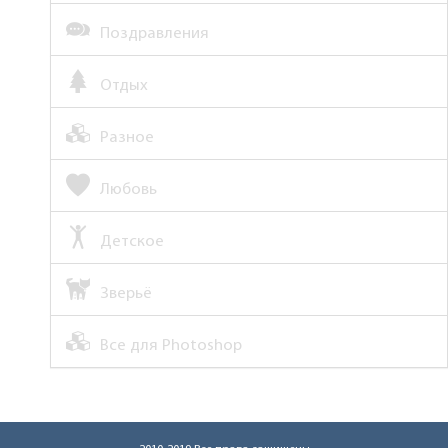
Поздравления
Отдых
Разное
Любовь
Детское
Зверьё
Все для Photoshop