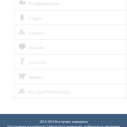
Поздравления
Отдых
Разное
Любовь
Детское
Зверьё
Все для Photoshop
2010-2019 Все права защищены
Настроение в картинках
| Авторская анимация, публикуется авторами