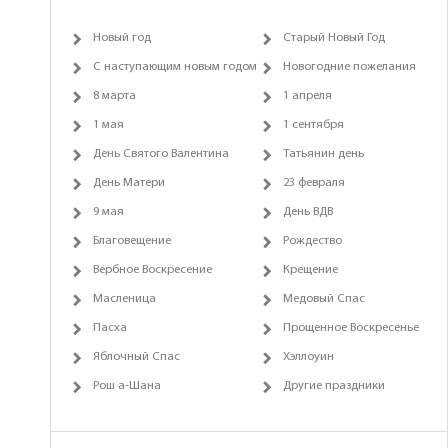
Новый год
Старый Новый Год
С наступающим новым годом
Новогодние пожелания
8 марта
1 апреля
1 мая
1 сентября
День Святого Валентина
Татьянин день
День Матери
23 февраля
9 мая
День ВДВ
Благовещение
Рождество
Вербное Воскресение
Крещение
Масленица
Медовый Спас
Пасха
Прощенное Воскресенье
Яблочный Спас
Хэллоуин
Рош а-Шана
Другие праздники