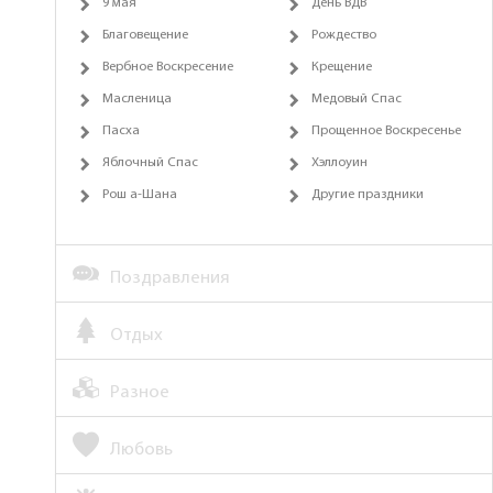
9 мая
День ВДВ
Благовещение
Рождество
Вербное Воскресение
Крещение
Масленица
Медовый Спас
Пасха
Прощенное Воскресенье
Яблочный Спас
Хэллоуин
Рош а-Шана
Другие праздники
Поздравления
Отдых
Разное
Любовь