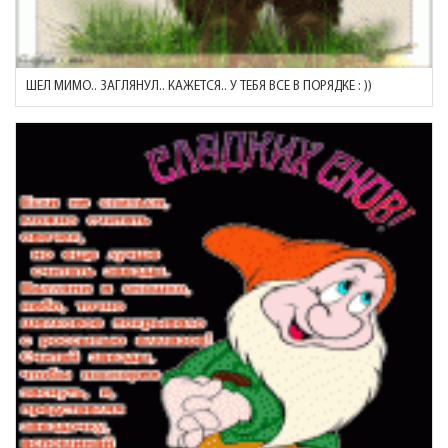
ШЕЛ МИМО.. ЗАГЛЯНУЛ.. КАЖЕТСЯ.. У ТЕБЯ ВСЕ В ПОРЯДКЕ : ))