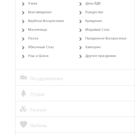
9 мая
День ВДВ
Благовещение
Рождество
Вербное Воскресение
Крещение
Масленица
Медовый Спас
Пасха
Прощенное Воскресенье
Яблочный Спас
Хэллоуин
Рош а-Шана
Другие праздники
Поздравления
Отдых
Разное
Любовь