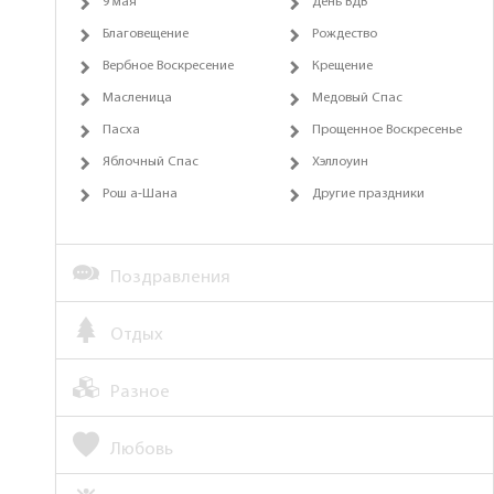
9 мая
День ВДВ
Благовещение
Рождество
Вербное Воскресение
Крещение
Масленица
Медовый Спас
Пасха
Прощенное Воскресенье
Яблочный Спас
Хэллоуин
Рош а-Шана
Другие праздники
Поздравления
Отдых
Разное
Любовь