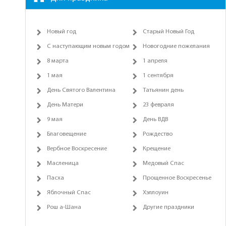
Новый год
Старый Новый Год
С наступающим новым годом
Новогодние пожелания
8 марта
1 апреля
1 мая
1 сентября
День Святого Валентина
Татьянин день
День Матери
23 февраля
9 мая
День ВДВ
Благовещение
Рождество
Вербное Воскресение
Крещение
Масленица
Медовый Спас
Пасха
Прощенное Воскресенье
Яблочный Спас
Хэллоуин
Рош а-Шана
Другие праздники