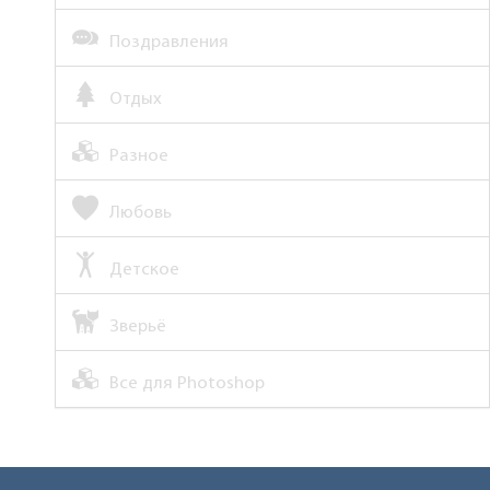
Поздравления
Отдых
Разное
Любовь
Детское
Зверьё
Все для Photoshop