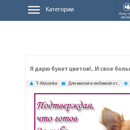
Категории
Хочу с
автор
Я дарю букет цветов!.. И свое бол
T-Abissinka
Для милой и любимой от...