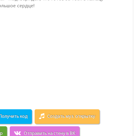
большое сердце!
Получить код
Создать муз. открытку
ир
Отправить на стену в ВК