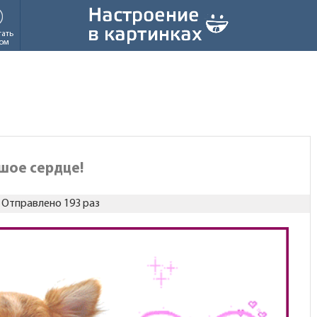
тать
ом
ьшое сердце!
Отправлено 193 раз