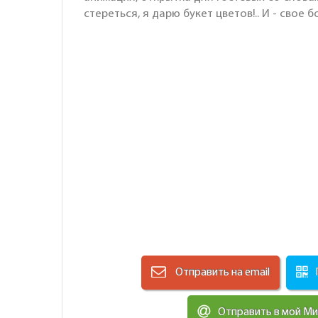
стереться, я дарю букет цветов!.. И - свое 
Отправить на email
Отправить в мой М