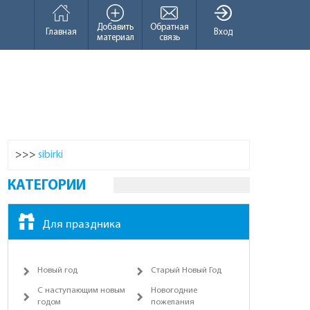
Добавить
Обратная
Главная
Вход
материал
связь
>>>
sibirki
КАТЕГОРИИ
Для праздника
Новый год
Старый Новый Год
С наступающим новым
Новогодние
годом
пожелания