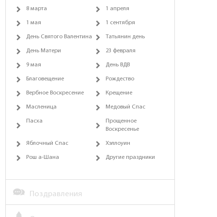
8 марта
1 апреля
1 мая
1 сентября
День Святого Валентина
Татьянин день
День Матери
23 февраля
9 мая
День ВДВ
Благовещение
Рождество
Вербное Воскресение
Крещение
Масленица
Медовый Спас
Пасха
Прощенное
Воскресенье
Яблочный Спас
Хэллоуин
Рош а-Шана
Другие праздники
Поздравления