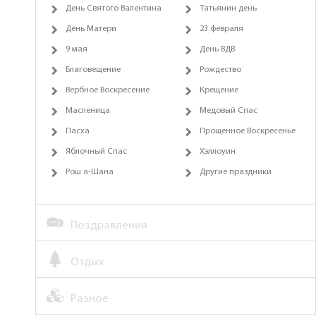
День Святого Валентина
Татьянин день
День Матери
23 февраля
9 мая
День ВДВ
Благовещение
Рождество
Вербное Воскресение
Крещение
Масленица
Медовый Спас
Пасха
Прощенное Воскресенье
Яблочный Спас
Хэллоуин
Рош а-Шана
Другие праздники
Поздравления
Отдых
Разное