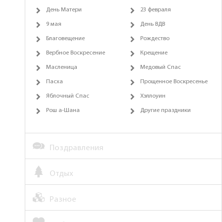
День Матери
23 февраля
9 мая
День ВДВ
Благовещение
Рождество
Вербное Воскресение
Крещение
Масленица
Медовый Спас
Пасха
Прощенное Воскресенье
Яблочный Спас
Хэллоуин
Рош а-Шана
Другие праздники
Поздравления
Отдых
Разное