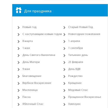
Для праздника
Новый год
Старый Новый Год
С наступающим новым годом
Новогодние пожелания
8 марта
1 апреля
1 мая
1 сентября
День Святого Валентина
Татьянин день
День Матери
23 февраля
9 мая
День ВДВ
Благовещение
Рождество
Вербное Воскресение
Крещение
Масленица
Медовый Спас
Пасха
Прощенное Воскресенье
Яблочный Спас
Хэллоуин