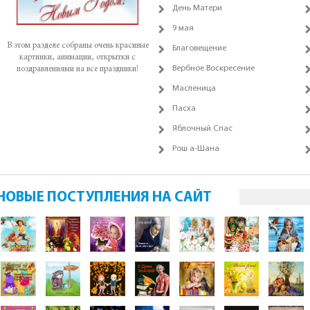
День Матери
9 мая
В этом разделе собраны очень красивые
Благовещение
картинки, анимации, открытки с
Вербное Воскресение
поздравлениями на все праздники!
Масленица
Пасха
Яблочный Спас
Рош а-Шана
НОВЫЕ ПОСТУПЛЕНИЯ НА САЙТ