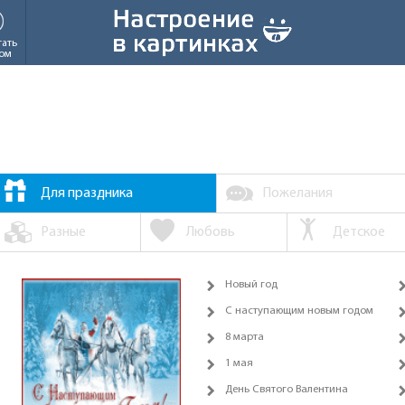
тать
ом
Для праздника
Пожелания
Разные
Любовь
Детское
Новый год
С наступающим новым годом
8 марта
1 мая
День Святого Валентина