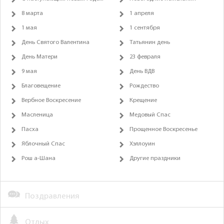
8 марта
1 апреля
1 мая
1 сентября
День Святого Валентина
Татьянин день
День Матери
23 февраля
9 мая
День ВДВ
Благовещение
Рождество
Вербное Воскресение
Крещение
Масленица
Медовый Спас
Пасха
Прощенное Воскресенье
Яблочный Спас
Хэллоуин
Рош а-Шана
Другие праздники
Поздравления
Отдых