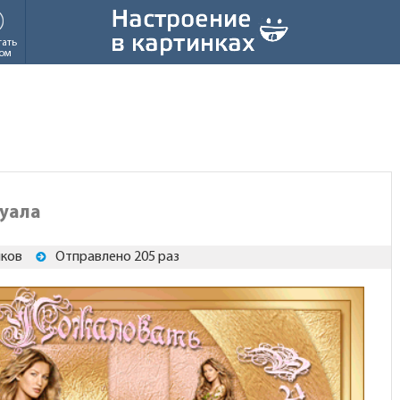
тать
ом
туала
иков
Отправлено 205 раз