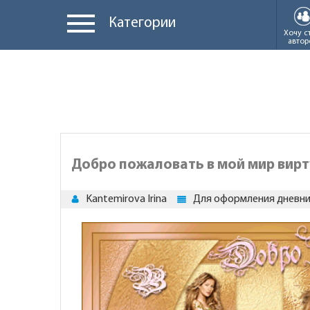
Категории
Хочу с
автор
Добро пожаловать в мой мир вир
Kantemirova Irina
Для оформления дневн