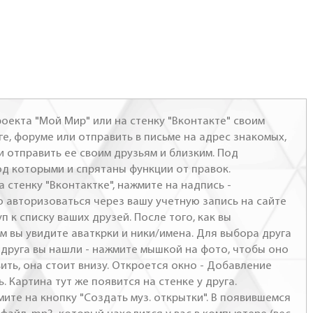
оекта "Мой Мир" или на стенку "Вконтакте" своим
ге, форуме или отправить в письме на адрес знакомых,
и отправить ее своим друзьям и близким. Под
од которыми и спрятаны функции от правок.
а стенку "Вконтактке", нажмите на надпись -
о авторизоваться через вашу учетную запись на сайте
п к списку ваших друзей. После того, как вы
м вы увидите аваткрки и ники/имена. Для выбора друга
- друга вы нашли - нажмите мышкой на фото, чтобы оно
ить, она стоит внизу. Откроется окно - Добавление
. Картина тут же появится на стенке у друга.
мите на кнопку "Создать муз. открытки". В появившемся