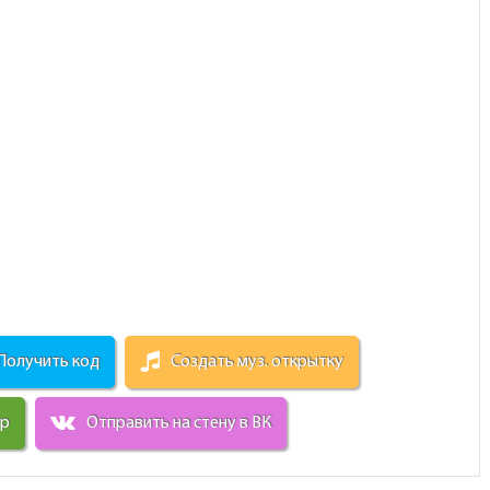
Получить код
Создать муз. открытку
ир
Отправить на стену в ВК