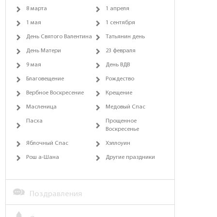
8 марта
1 апреля
1 мая
1 сентября
День Святого Валентина
Татьянин день
День Матери
23 февраля
9 мая
День ВДВ
Благовещение
Рождество
Вербное Воскресение
Крещение
Масленица
Медовый Спас
Пасха
Прощенное
Воскресенье
Яблочный Спас
Хэллоуин
Рош а-Шана
Другие праздники
Поздравления