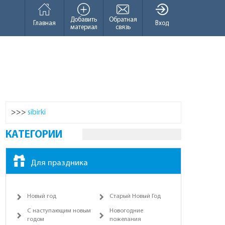
Добавить
Обратная
Главная
Вход
материал
связь
>>>
sibirki
КАТЕГОРИИ
Для праздника
Новый год
Старый Новый Год
С наступающим новым
Новогодние
годом
пожелания