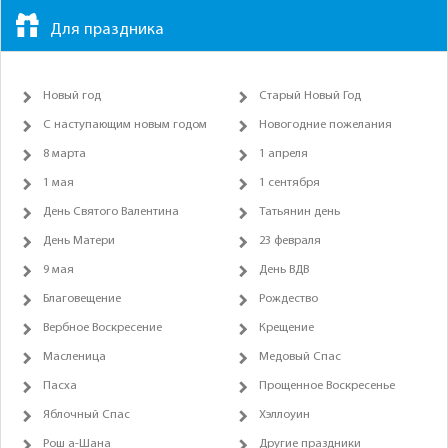
Для праздника
Новый год
Старый Новый Год
С наступающим новым годом
Новогодние пожелания
8 марта
1 апреля
1 мая
1 сентября
День Святого Валентина
Татьянин день
День Матери
23 февраля
9 мая
День ВДВ
Благовещение
Рождество
Вербное Воскресение
Крещение
Масленица
Медовый Спас
Пасха
Прощенное Воскресенье
Яблочный Спас
Хэллоуин
Рош а-Шана
Другие праздники