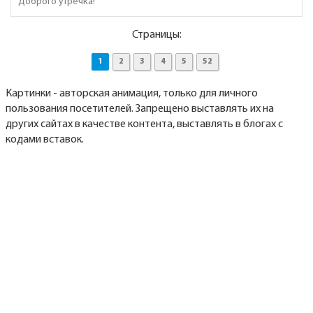
Доброго утречка!
Страницы:
1
2
3
4
5
52
Картинки - авторская анимация, только для личного
пользования посетителей. Запрещено выставлять их на
других сайтах в качестве контента, выставлять в блогах с
кодами вставок.