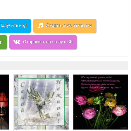
Получить код
Создать муз. открытку
ир
Отправить на стену в ВК