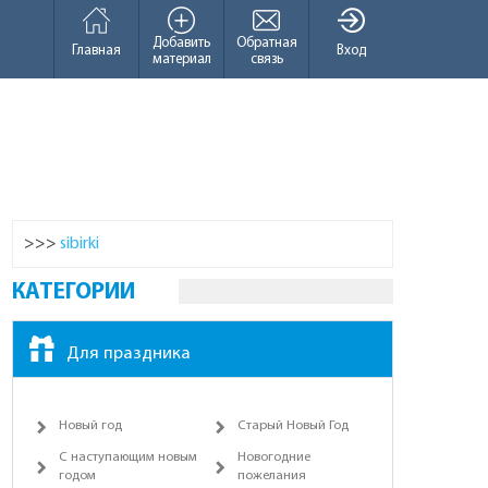
Добавить
Обратная
Главная
Вход
материал
связь
>>>
sibirki
КАТЕГОРИИ
Для праздника
Новый год
Старый Новый Год
С наступающим новым
Новогодние
годом
пожелания