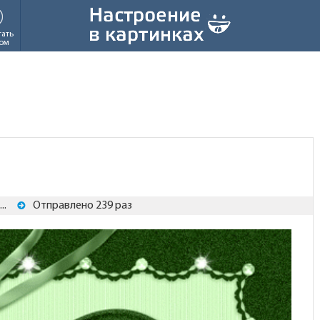
тать
ом
..
Отправлено 239 раз