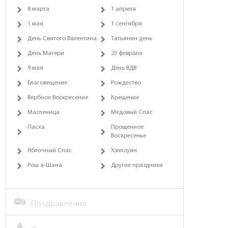
8 марта
1 апреля
1 мая
1 сентября
День Святого Валентина
Татьянин день
День Матери
23 февраля
9 мая
День ВДВ
Благовещение
Рождество
Вербное Воскресение
Крещение
Масленица
Медовый Спас
Пасха
Прощенное
Воскресенье
Яблочный Спас
Хэллоуин
Рош а-Шана
Другие праздники
Поздравления