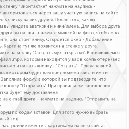
а стенку "Вконтактке", нажмите на надпись -
о авторизоваться через вашу учетную запись на сайте
п к списку ваших друзей. После того, как вы
м вы увидите аваткрки и ники/имена. Для выбора друга
- друга вы нашли - нажмите мышкой на фото, чтобы оно
ить, она стоит внизу. Откроется окно - Добавление
. Картина тут же появится на стенке у друга.
мите на кнопку "Создать муз. открытки". В появившемся
файл .mp3, который находится у вас в компьютере (вес
письмо и нажать кнопку - "Создать" . При успешной
но, в котором будет вам предложено ввести имя и
 Заполнив форму, в которой вы подтвердите, что
те кнопку "Отправить". При правильном заполнении
ытка будет ему доставлена
 на e-mail друга - нажмите на надпись "Отправить на
и.
 форум по кодам вставок. Для этого нужно выбрать
жный код.
настроение вместе с картинками нашего сайта.