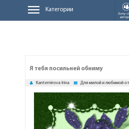
Категории
Хочу с
автор
Я тебя посильней обниму
Kantemirova Irina
Для милой и любимой от.