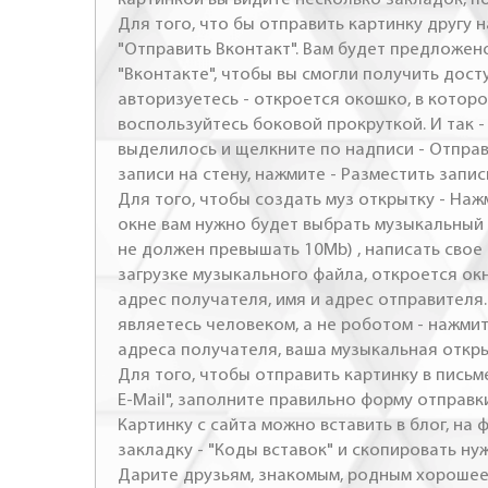
Для того, что бы отправить картинку другу н
"Отправить Вконтакт". Вам будет предложен
"Вконтакте", чтобы вы смогли получить досту
авторизуетесь - откроется окошко, в которо
воспользуйтесь боковой прокруткой. И так 
выделилось и щелкните по надписи - Отправ
записи на стену, нажмите - Разместить запись
Для того, чтобы создать муз открытку - Наж
окне вам нужно будет выбрать музыкальный 
не должен превышать 10Mb) , написать свое 
загрузке музыкального файла, откроется ок
адрес получателя, имя и адрес отправителя.
являетесь человеком, а не роботом - нажми
адреса получателя, ваша музыкальная откр
Для того, чтобы отправить картинку в письме
E-Mail", заполните правильно форму отправк
Картинку с сайта можно вставить в блог, на
закладку - "Коды вставок" и скопировать ну
Дарите друзьям, знакомым, родным хорошее 