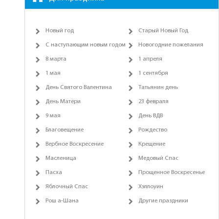
Новый год
Старый Новый Год
С наступающим новым годом
Новогодние пожелания
8 марта
1 апреля
1 мая
1 сентября
День Святого Валентина
Татьянин день
День Матери
23 февраля
9 мая
День ВДВ
Благовещение
Рождество
Вербное Воскресение
Крещение
Масленица
Медовый Спас
Пасха
Прощенное Воскресенье
Яблочный Спас
Хэллоуин
Рош а-Шана
Другие праздники