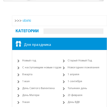
>>>
sibirki
КАТЕГОРИИ
Для праздника
Новый год
Старый Новый Год
С наступающим новым годом
Новогодние пожелания
8 марта
1 апреля
1 мая
1 сентября
День Святого Валентина
Татьянин день
День Матери
23 февраля
9 мая
День ВДВ