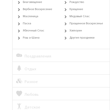
Благовещение
Рождество
Вербное Воскресение
Крещение
Масленица
Медовый Спас
Пасха
Прощенное Воскресенье
Яблочный Спас
Хэллоуин
Рош а-Шана
Другие праздники
Поздравления
Отдых
Разное
Любовь
Детское