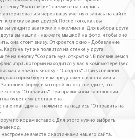
а стенку "Вконтактке", нажмите на надпись -
о авторизоваться через вашу учетную запись на сайте
п к списку ваших друзей. После того, как вы
м вы увидите аваткрки и ники/имена. Для выбора друга
- друга вы нашли - нажмите мышкой на фото, чтобы оно
ить, она стоит внизу. Откроется окно - Добавление
. Картина тут же появится на стенке у друга.
мите на кнопку "Создать муз. открытки". В появившемся
файл .mp3, который находится у вас в компьютере (вес
письмо и нажать кнопку - "Создать" . При успешной
но, в котором будет вам предложено ввести имя и
 Заполнив форму, в которой вы подтвердите, что
те кнопку "Отправить". При правильном заполнении
ытка будет ему доставлена
 на e-mail друга - нажмите на надпись "Отправить на
и.
 форум по кодам вставок. Для этого нужно выбрать
жный код.
настроение вместе с картинками нашего сайта.