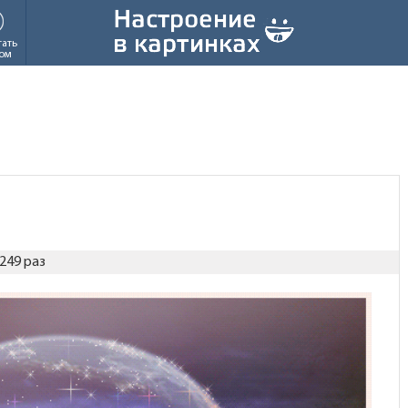
тать
ом
249 раз