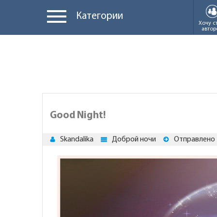
Категории
Хочу с
автор
Good Night!
Skandalika
Доброй ночи
Отправлено 