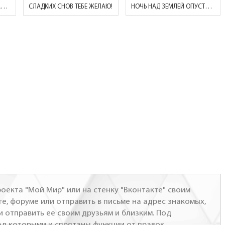
ЗАКРЫВАЙ ГЛАЗКИ И Я РАССКАЖУ ТЕБЕ СКАЗКУ!
CЛАДКИХ СНОВ ТЕБЕ ЖЕЛАЮ!
НОЧЬ НАД ЗЕМЛЕЙ ОПУСТИЛОСЬ, С СОЛНЫШКОМ ТИХО ПРОСТИЛОСЬ..
оекта "Мой Мир" или на стенку "Вконтакте" своим
ге, форуме или отправить в письме на адрес знакомых,
и отправить ее своим друзьям и близким. Под
од которыми и спрятаны функции от правок.