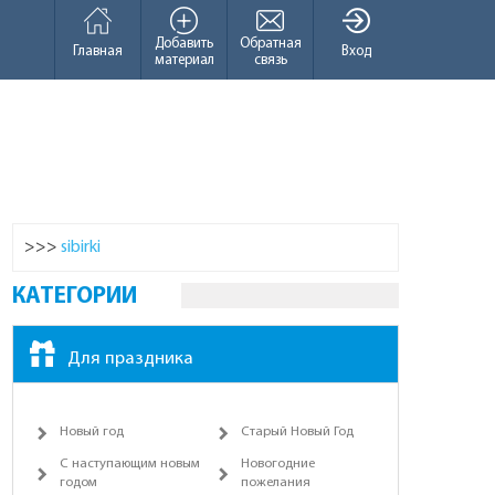
Добавить
Обратная
Главная
Вход
материал
связь
>>>
sibirki
КАТЕГОРИИ
Для праздника
Новый год
Старый Новый Год
С наступающим новым
Новогодние
годом
пожелания