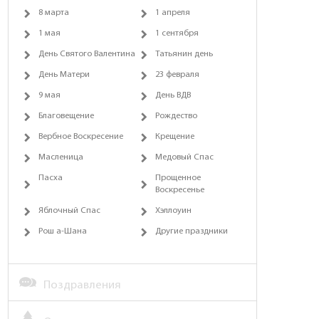
8 марта
1 апреля
1 мая
1 сентября
День Святого Валентина
Татьянин день
День Матери
23 февраля
9 мая
День ВДВ
Благовещение
Рождество
Вербное Воскресение
Крещение
Масленица
Медовый Спас
Пасха
Прощенное
Воскресенье
Яблочный Спас
Хэллоуин
Рош а-Шана
Другие праздники
Поздравления