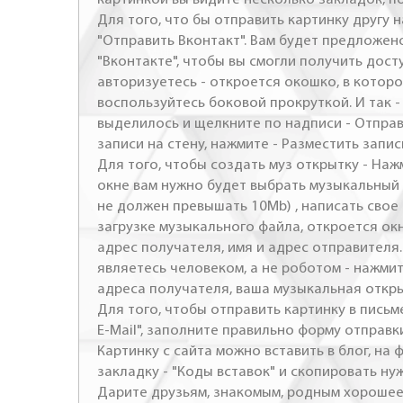
Для того, что бы отправить картинку другу н
"Отправить Вконтакт". Вам будет предложен
"Вконтакте", чтобы вы смогли получить досту
авторизуетесь - откроется окошко, в которо
воспользуйтесь боковой прокруткой. И так 
выделилось и щелкните по надписи - Отправ
записи на стену, нажмите - Разместить запись
Для того, чтобы создать муз открытку - Наж
окне вам нужно будет выбрать музыкальный 
не должен превышать 10Mb) , написать свое 
загрузке музыкального файла, откроется ок
адрес получателя, имя и адрес отправителя.
являетесь человеком, а не роботом - нажми
адреса получателя, ваша музыкальная откр
Для того, чтобы отправить картинку в письме
E-Mail", заполните правильно форму отправк
Картинку с сайта можно вставить в блог, на
закладку - "Коды вставок" и скопировать ну
Дарите друзьям, знакомым, родным хорошее 