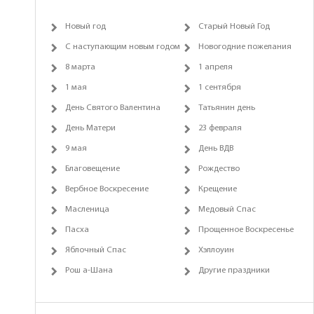
Новый год
Старый Новый Год
С наступающим новым годом
Новогодние пожелания
8 марта
1 апреля
1 мая
1 сентября
День Святого Валентина
Татьянин день
День Матери
23 февраля
9 мая
День ВДВ
Благовещение
Рождество
Вербное Воскресение
Крещение
Масленица
Медовый Спас
Пасха
Прощенное Воскресенье
Яблочный Спас
Хэллоуин
Рош а-Шана
Другие праздники