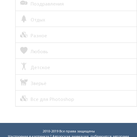
Поздравления
Отдых
Разное
Любовь
Детское
Зверьё
Все для Photoshop
2010-2019 Все права защищены
Настроение в картинках
| Авторская анимация, публикуется авторами