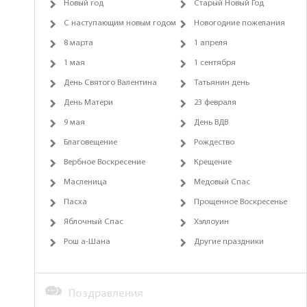
Новый год
Старый Новый Год
С наступающим новым годом
Новогодние пожелания
8 марта
1 апреля
1 мая
1 сентября
День Святого Валентина
Татьянин день
День Матери
23 февраля
9 мая
День ВДВ
Благовещение
Рождество
Вербное Воскресение
Крещение
Масленица
Медовый Спас
Пасха
Прощенное Воскресенье
Яблочный Спас
Хэллоуин
Рош а-Шана
Другие праздники
Поздравления