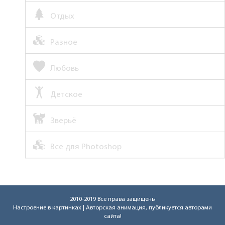
Отдых
Разное
Любовь
Детское
Зверьё
Все для Photoshop
2010-2019 Все права защищены
Настроение в картинках
| Авторская анимация, публикуется авторами
сайта!