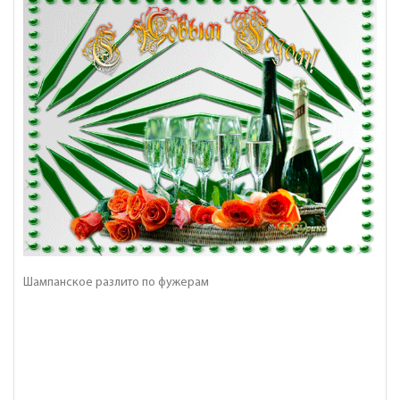
Шампанское разлито по фужерам