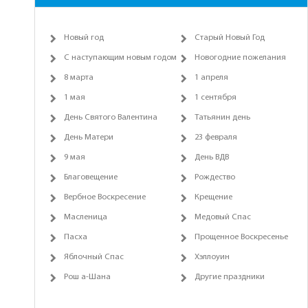
Новый год
Старый Новый Год
С наступающим новым годом
Новогодние пожелания
8 марта
1 апреля
1 мая
1 сентября
День Святого Валентина
Татьянин день
День Матери
23 февраля
9 мая
День ВДВ
Благовещение
Рождество
Вербное Воскресение
Крещение
Масленица
Медовый Спас
Пасха
Прощенное Воскресенье
Яблочный Спас
Хэллоуин
Рош а-Шана
Другие праздники