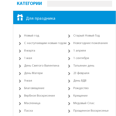
КАТЕГОРИИ
Для праздника
Новый год
Старый Новый Год
С наступающим новым годом
Новогодние пожелания
8 марта
1 апреля
1 мая
1 сентября
День Святого Валентина
Татьянин день
День Матери
23 февраля
9 мая
День ВДВ
Благовещение
Рождество
Вербное Воскресение
Крещение
Масленица
Медовый Спас
Пасха
Прощенное Воскресенье