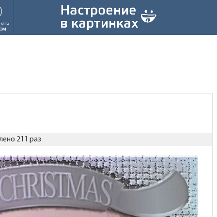
тать
ом
лено 211 раз