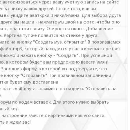
о авторизоваться через вашу учетную запись на сайте
п к списку ваших друзей. После того, как вы
м вы увидите аваткрки и ники/имена. Для выбора друга
- друга вы нашли - нажмите мышкой на фото, чтобы оно
ить, она стоит внизу. Откроется окно - Добавление
. Картина тут же появится на стенке у друга.
мите на кнопку "Создать муз. открытки". В появившемся
файл .mp3, который находится у вас в компьютере (вес
письмо и нажать кнопку - "Создать" . При успешной
но, в котором будет вам предложено ввести имя и
 Заполнив форму, в которой вы подтвердите, что
те кнопку "Отправить". При правильном заполнении
ытка будет ему доставлена
 на e-mail друга - нажмите на надпись "Отправить на
и.
 форум по кодам вставок. Для этого нужно выбрать
жный код.
настроение вместе с картинками нашего сайта.
ть и ждем вас!