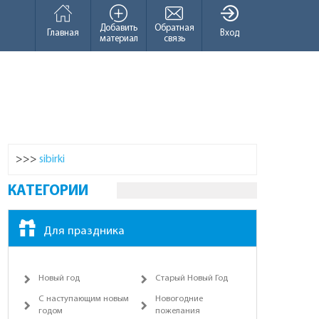
Добавить
Обратная
Главная
Вход
материал
связь
>>>
sibirki
КАТЕГОРИИ
Для праздника
Новый год
Старый Новый Год
С наступающим новым
Новогодние
годом
пожелания