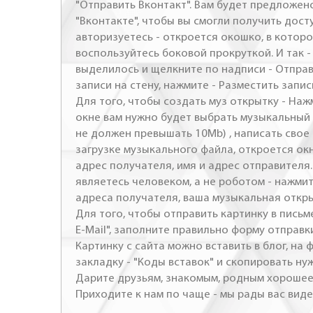
"Отправить Вконтакт". Вам будет предложен
"Вконтакте", чтобы вы смогли получить досту
авторизуетесь - откроется окошко, в которо
воспользуйтесь боковой прокруткой. И так 
выделилось и щелкните по надписи - Отправ
записи на стену, нажмите - Разместить запись
Для того, чтобы создать муз открытку - Наж
окне вам нужно будет выбрать музыкальный 
не должен превышать 10Mb) , написать свое 
загрузке музыкального файла, откроется ок
адрес получателя, имя и адрес отправителя.
являетесь человеком, а не роботом - нажми
адреса получателя, ваша музыкальная откр
Для того, чтобы отправить картинку в письме
E-Mail", заполните правильно форму отправк
Картинку с сайта можно вставить в блог, на
закладку - "Коды вставок" и скопировать ну
Дарите друзьям, знакомым, родным хорошее 
Приходите к нам по чаще - мы рады вас виде