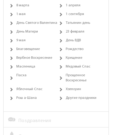
8 марта
1 апреля
1 мая
1 сентября
День Святого Валентина
Татьянин день
День Матери
23 февраля
9 мая
День ВДВ
Благовещение
Рождество
Вербное Воскресение
Крещение
Масленица
Медовый Спас
Пасха
Прощенное
Воскресенье
Яблочный Спас
Хэллоуин
Рош а-Шана
Другие праздники
Поздравления