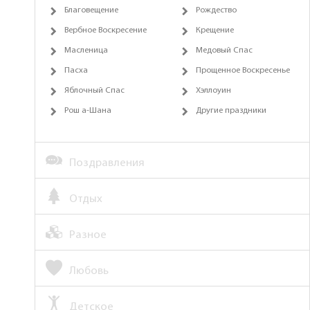
Благовещение
Рождество
Вербное Воскресение
Крещение
Масленица
Медовый Спас
Пасха
Прощенное Воскресенье
Яблочный Спас
Хэллоуин
Рош а-Шана
Другие праздники
Поздравления
Отдых
Разное
Любовь
Детское