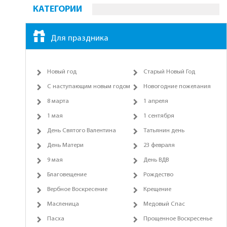
КАТЕГОРИИ
Для праздника
Новый год
Старый Новый Год
С наступающим новым годом
Новогодние пожелания
8 марта
1 апреля
1 мая
1 сентября
День Святого Валентина
Татьянин день
День Матери
23 февраля
9 мая
День ВДВ
Благовещение
Рождество
Вербное Воскресение
Крещение
Масленица
Медовый Спас
Пасха
Прощенное Воскресенье