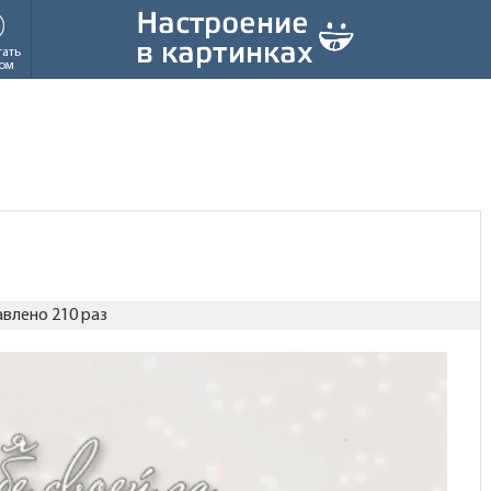
тать
ом
влено 210 раз