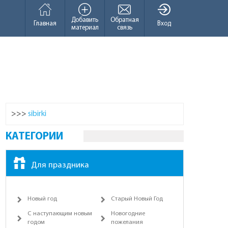
Добавить
Обратная
Главная
Вход
материал
связь
>>>
sibirki
КАТЕГОРИИ
Для праздника
Новый год
Старый Новый Год
С наступающим новым
Новогодние
годом
пожелания