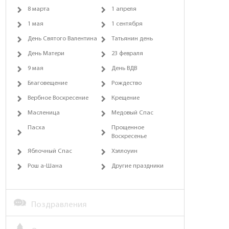
8 марта
1 апреля
1 мая
1 сентября
День Святого Валентина
Татьянин день
День Матери
23 февраля
9 мая
День ВДВ
Благовещение
Рождество
Вербное Воскресение
Крещение
Масленица
Медовый Спас
Пасха
Прощенное
Воскресенье
Яблочный Спас
Хэллоуин
Рош а-Шана
Другие праздники
Поздравления