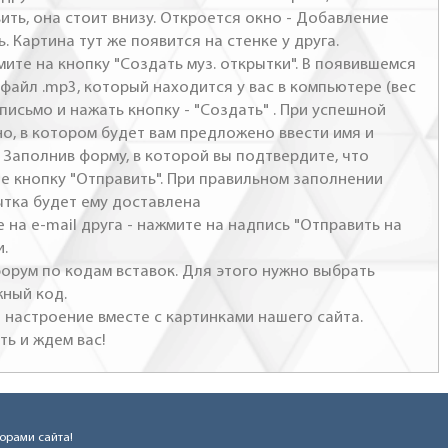
ить, она стоит внизу. Откроется окно - Добавление
. Картина тут же появится на стенке у друга.
мите на кнопку "Создать муз. открытки". В появившемся
файл .mp3, который находится у вас в компьютере (вес
письмо и нажать кнопку - "Создать" . При успешной
но, в котором будет вам предложено ввести имя и
 Заполнив форму, в которой вы подтвердите, что
те кнопку "Отправить". При правильном заполнении
ытка будет ему доставлена
 на e-mail друга - нажмите на надпись "Отправить на
и.
 форум по кодам вставок. Для этого нужно выбрать
жный код.
настроение вместе с картинками нашего сайта.
ть и ждем вас!
торами сайта!