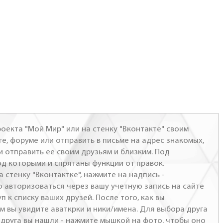
оекта "Мой Мир" или на стенку "Вконтакте" своим
ге, форуме или отправить в письме на адрес знакомых,
и отправить ее своим друзьям и близким. Под
од которыми и спрятаны функции от правок.
а стенку "Вконтактке", нажмите на надпись -
о авторизоваться через вашу учетную запись на сайте
п к списку ваших друзей. После того, как вы
м вы увидите аваткрки и ники/имена. Для выбора друга
- друга вы нашли - нажмите мышкой на фото, чтобы оно