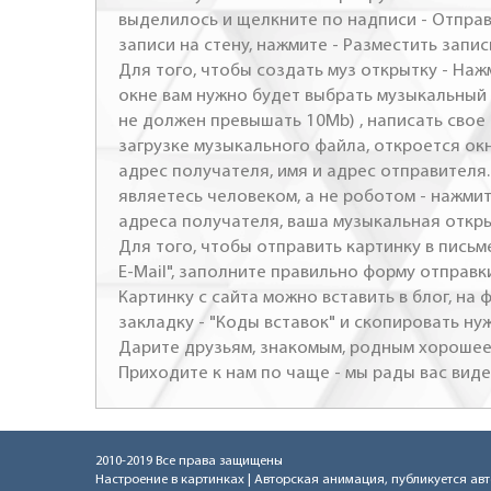
выделилось и щелкните по надписи - Отправ
записи на стену, нажмите - Разместить запись
Для того, чтобы создать муз открытку - Наж
окне вам нужно будет выбрать музыкальный 
не должен превышать 10Mb) , написать свое 
загрузке музыкального файла, откроется ок
адрес получателя, имя и адрес отправителя.
являетесь человеком, а не роботом - нажми
адреса получателя, ваша музыкальная откр
Для того, чтобы отправить картинку в письме
E-Mail", заполните правильно форму отправк
Картинку с сайта можно вставить в блог, на
закладку - "Коды вставок" и скопировать ну
Дарите друзьям, знакомым, родным хорошее 
Приходите к нам по чаще - мы рады вас виде
2010-2019 Все права защищены
Настроение в картинках
| Авторская анимация, публикуется ав