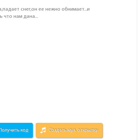
падает снег,он ее нежно обнимает...и
 что нам дана...
Получить код
Создать муз. открытку