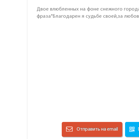
Двое влюбленных на фоне снежного города,
фраза"Благодарен я судьбе своей,за любовь
Отправить на email