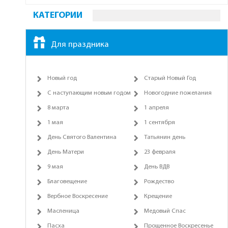
КАТЕГОРИИ
Для праздника
Новый год
Старый Новый Год
С наступающим новым годом
Новогодние пожелания
8 марта
1 апреля
1 мая
1 сентября
День Святого Валентина
Татьянин день
День Матери
23 февраля
9 мая
День ВДВ
Благовещение
Рождество
Вербное Воскресение
Крещение
Масленица
Медовый Спас
Пасха
Прощенное Воскресенье