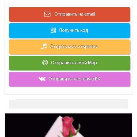
Отправить на email
Получить код
Создать муз. открытку
Отправить в мой Мир
Отправить на стену в ВК