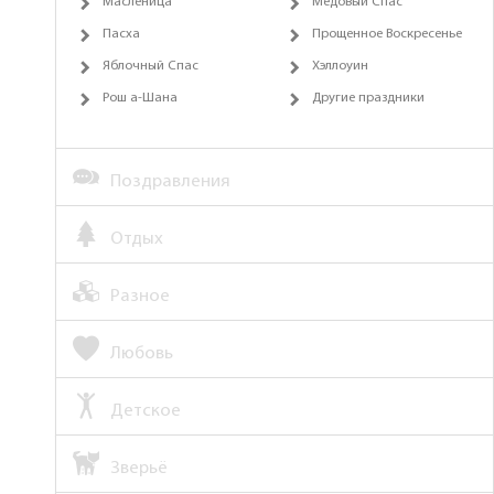
Масленица
Медовый Спас
Пасха
Прощенное Воскресенье
Яблочный Спас
Хэллоуин
Рош а-Шана
Другие праздники
Поздравления
Отдых
Разное
Любовь
Детское
Зверьё