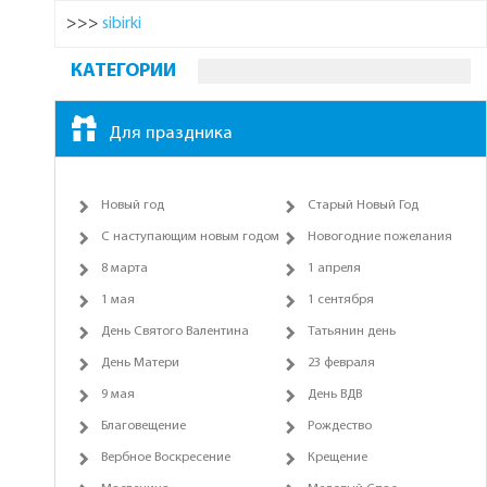
>>>
sibirki
КАТЕГОРИИ
Для праздника
Новый год
Старый Новый Год
С наступающим новым годом
Новогодние пожелания
8 марта
1 апреля
1 мая
1 сентября
День Святого Валентина
Татьянин день
День Матери
23 февраля
9 мая
День ВДВ
Благовещение
Рождество
Вербное Воскресение
Крещение