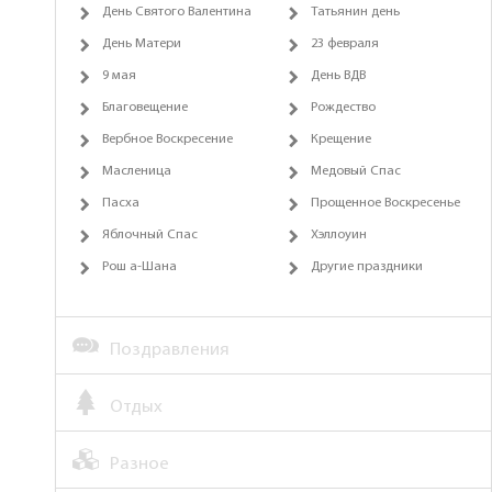
День Святого Валентина
Татьянин день
День Матери
23 февраля
9 мая
День ВДВ
Благовещение
Рождество
Вербное Воскресение
Крещение
Масленица
Медовый Спас
Пасха
Прощенное Воскресенье
Яблочный Спас
Хэллоуин
Рош а-Шана
Другие праздники
Поздравления
Отдых
Разное