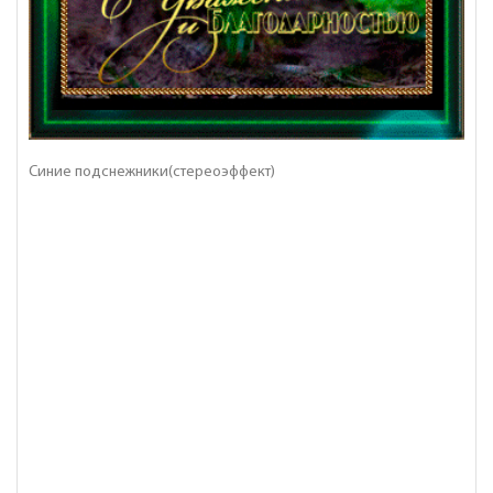
Синие подснежники(стереоэффект)