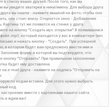
п к списку ваших друзей. После того, как вы
м вы увидите аваткрки и ники/имена. Для выбора друга
- друга вы нашли - нажмите мышкой на фото, чтобы оно
ить, она стоит внизу. Откроется окно - Добавление
. Картина тут же появится на стенке у друга.
мите на кнопку "Создать муз. открытки". В появившемся
файл .mp3, который находится у вас в компьютере (вес
письмо и нажать кнопку - "Создать" . При успешной
но, в котором будет вам предложено ввести имя и
 Заполнив форму, в которой вы подтвердите, что
те кнопку "Отправить". При правильном заполнении
ытка будет ему доставлена
 на e-mail друга - нажмите на надпись "Отправить на
и.
 форум по кодам вставок. Для этого нужно выбрать
жный код.
настроение вместе с картинками нашего сайта.
ть и ждем вас!