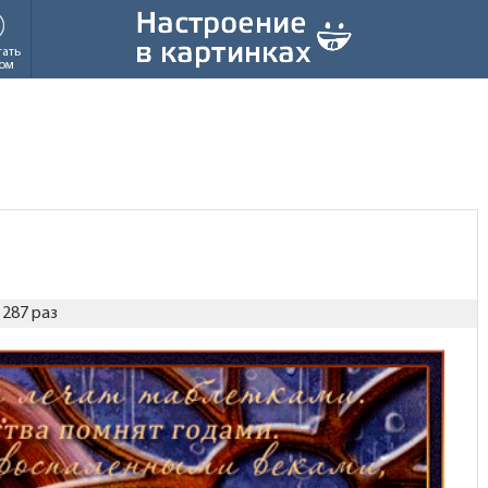
тать
ом
287 раз