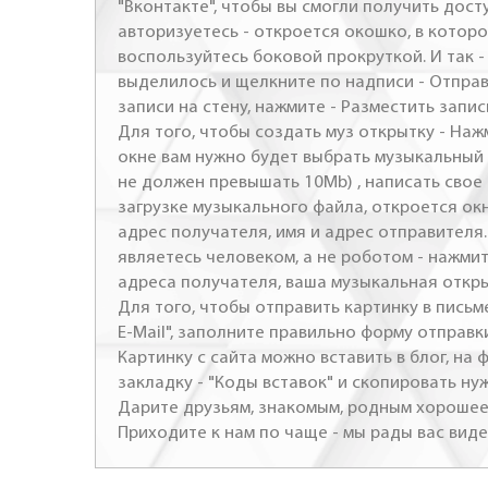
"Вконтакте", чтобы вы смогли получить досту
авторизуетесь - откроется окошко, в которо
воспользуйтесь боковой прокруткой. И так 
выделилось и щелкните по надписи - Отправ
записи на стену, нажмите - Разместить запись
Для того, чтобы создать муз открытку - Наж
окне вам нужно будет выбрать музыкальный 
не должен превышать 10Mb) , написать свое 
загрузке музыкального файла, откроется ок
адрес получателя, имя и адрес отправителя.
являетесь человеком, а не роботом - нажми
адреса получателя, ваша музыкальная откр
Для того, чтобы отправить картинку в письме
E-Mail", заполните правильно форму отправк
Картинку с сайта можно вставить в блог, на
закладку - "Коды вставок" и скопировать ну
Дарите друзьям, знакомым, родным хорошее 
Приходите к нам по чаще - мы рады вас виде