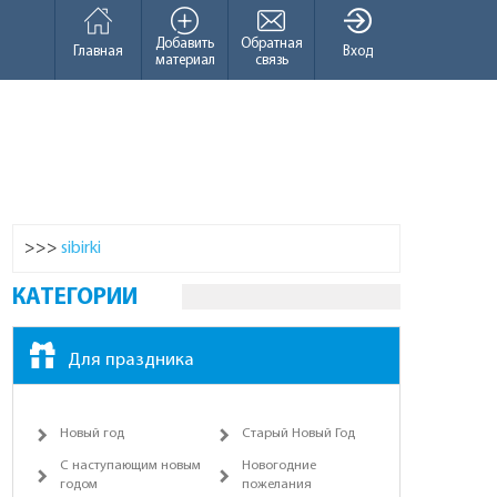
Добавить
Обратная
Главная
Вход
материал
связь
>>>
sibirki
КАТЕГОРИИ
Для праздника
Новый год
Старый Новый Год
С наступающим новым
Новогодние
годом
пожелания