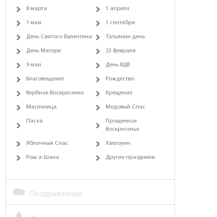
8 марта
1 апреля
1 мая
1 сентября
День Святого Валентина
Татьянин день
День Матери
23 февраля
9 мая
День ВДВ
Благовещение
Рождество
Вербное Воскресение
Крещение
Масленица
Медовый Спас
Пасха
Прощенное
Воскресенье
Яблочный Спас
Хэллоуин
Рош а-Шана
Другие праздники
Поздравления