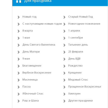
Для праздника
Новый год
Старый Новый Год
С наступающим новым годом
Новогодние пожелания
8 марта
1 апреля
1 мая
1 сентября
День Святого Валентина
Татьянин день
День Матери
23 февраля
9 мая
День ВДВ
Благовещение
Рождество
Вербное Воскресение
Крещение
Масленица
Медовый Спас
Пасха
Прощенное Воскресенье
Яблочный Спас
Хэллоуин
Рош а-Шана
Другие праздники