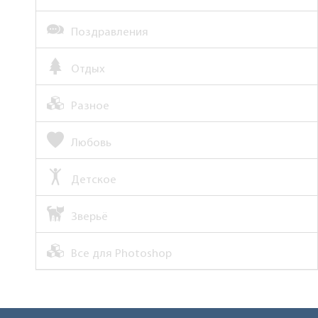
Поздравления
Отдых
Разное
Любовь
Детское
Зверьё
Все для Photoshop