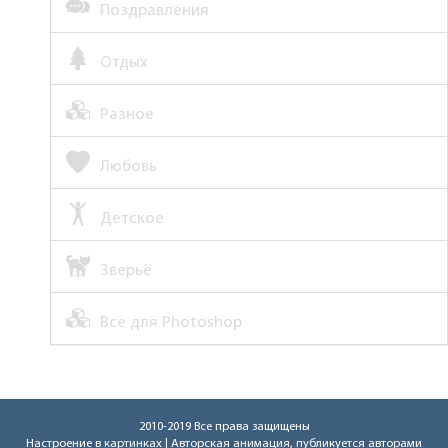
Поздравления
Отдых
Разное
Любовь
Детское
Зверьё
Все для Photoshop
2010-2019 Все права защищены
Настроение в картинках
| Авторская анимация, публикуется авторами