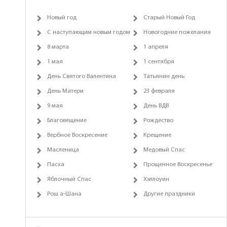
Новый год
Старый Новый Год
С наступающим новым годом
Новогодние пожелания
8 марта
1 апреля
1 мая
1 сентября
День Святого Валентина
Татьянин день
День Матери
23 февраля
9 мая
День ВДВ
Благовещение
Рождество
Вербное Воскресение
Крещение
Масленица
Медовый Спас
Пасха
Прощенное Воскресенье
Яблочный Спас
Хэллоуин
Рош а-Шана
Другие праздники