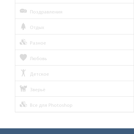
Поздравления
Отдых
Разное
Любовь
Детское
Зверьё
Все для Photoshop