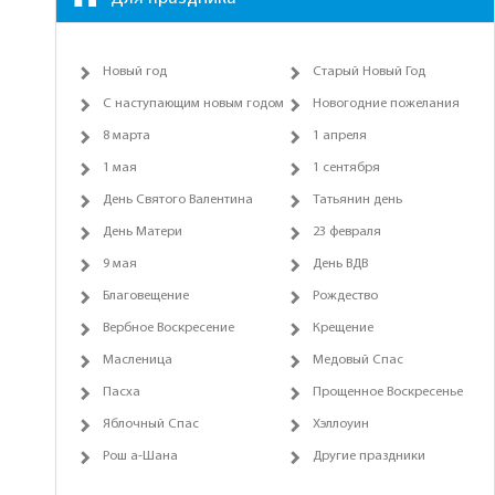
Новый год
Старый Новый Год
С наступающим новым годом
Новогодние пожелания
8 марта
1 апреля
1 мая
1 сентября
День Святого Валентина
Татьянин день
День Матери
23 февраля
9 мая
День ВДВ
Благовещение
Рождество
Вербное Воскресение
Крещение
Масленица
Медовый Спас
Пасха
Прощенное Воскресенье
Яблочный Спас
Хэллоуин
Рош а-Шана
Другие праздники