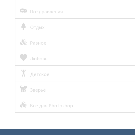
Поздравления
Отдых
Разное
Любовь
Детское
Зверьё
Все для Photoshop