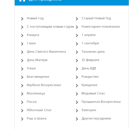
Новый год
Старый Новый Год
С наступающим новым годом
Новогодние пожелания
8 марта
1 апреля
1 мая
1 сентября
День Святого Валентина
Татьянин день
День Матери
23 февраля
9 мая
День ВДВ
Благовещение
Рождество
Вербное Воскресение
Крещение
Масленица
Медовый Спас
Пасха
Прощенное Воскресенье
Яблочный Спас
Хэллоуин
Рош а-Шана
Другие праздники