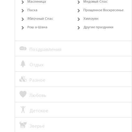
Масленица
Медовый Спас
Пасха
Прощенное Воскресенье
Яблочный Спас
Хэллоуин
Рош а-Шана
Другие праздники
Поздравления
Отдых
Разное
Любовь
Детское
Зверьё