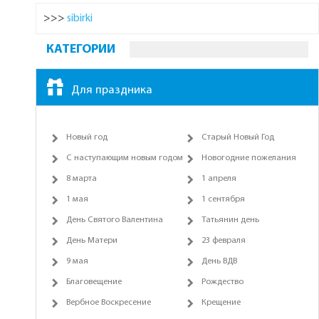
>>>
sibirki
КАТЕГОРИИ
Для праздника
Новый год
Старый Новый Год
С наступающим новым годом
Новогодние пожелания
8 марта
1 апреля
1 мая
1 сентября
День Святого Валентина
Татьянин день
День Матери
23 февраля
9 мая
День ВДВ
Благовещение
Рождество
Вербное Воскресение
Крещение