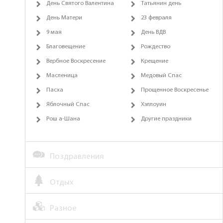
День Святого Валентина
Татьянин день
День Матери
23 февраля
9 мая
День ВДВ
Благовещение
Рождество
Вербное Воскресение
Крещение
Масленица
Медовый Спас
Пасха
Прощенное Воскресенье
Яблочный Спас
Хэллоуин
Рош а-Шана
Другие праздники
Поздравления
Отдых
Разное