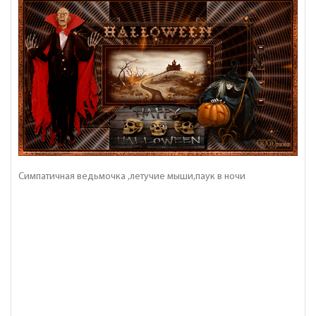
Симпатичная ведьмочка ,летучие мыши,паук в ночи