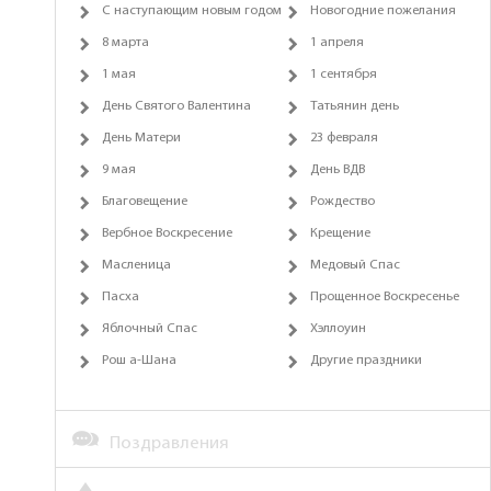
С наступающим новым годом
Новогодние пожелания
8 марта
1 апреля
1 мая
1 сентября
День Святого Валентина
Татьянин день
День Матери
23 февраля
9 мая
День ВДВ
Благовещение
Рождество
Вербное Воскресение
Крещение
Масленица
Медовый Спас
Пасха
Прощенное Воскресенье
Яблочный Спас
Хэллоуин
Рош а-Шана
Другие праздники
Поздравления