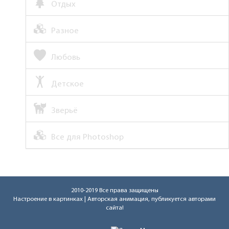
Отдых
Разное
Любовь
Детское
Зверьё
Все для Photoshop
2010-2019 Все права защищены
Настроение в картинках
| Авторская анимация, публикуется авторами
сайта!